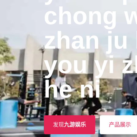
zhen re
shi xun 
guan gu
hu pai 
dong b