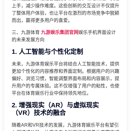
上手，减少操作难度。这些创新的交互设计不仅提升
了整体用户体验，也让平台在激烈的市场竞争中脱颖
而出，赢得更多用户的喜爱。
三、九游体育
九游娱乐集团官网
娱乐手机界面设计
的未来发展方向
1. 人工智能与个性化定制
未来，九游体育娱乐平台将结合人工智能技术，提供
更加个性化的内容推荐和界面定制。根据用户的兴趣
偏好、浏览习惯，智能调整界面布局和内容展示，提
升用户的专属体验。这不仅增强了用户的粘性，也使
平台在体育娱乐行业中保持领先地位。
2. 增强现实（AR）与虚拟现实
（VR）技术的融合
随着AR和VR技术的发展，九游体育娱乐平台有望引