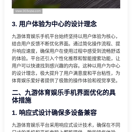
3. 用户体验为中心的设计理念
九游体育娱乐手机平台始终坚持以用户体验为核心，
结合用户反馈不断优化界面。通过简化操作流程、提
升响应速度，确保用户在使用过程中感受到流畅舒适
的体验。平台还引入个性化推荐和智能搜索功能，让
用户可以快速找到感兴趣的内容。这种以用户为中心
的设计理念，极大提升了用户满意度和平台粘性，为
体育娱乐爱好者提供了极致的操作体验和视觉享受。
二、九游体育娱乐手机界面优化的具
体措施
1. 响应式设计确保多设备兼容
九游体育娱乐平台采用响应式设计技术，确保在不同