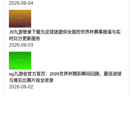
2026-08-04
J9九游登录下载为足球迷提供全面的世界杯赛事报道与实
时比分更新服务
2026-08-03
ag九游会官方首页：2026世界杯精彩瞬间回顾、最佳进球
与难忘比赛片段全收录
2026-08-02