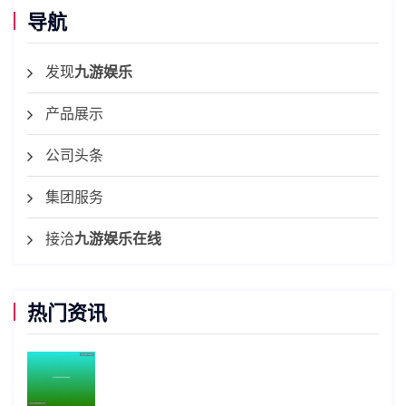
导航
发现
九游娱乐
产品展示
公司头条
集团服务
接洽
九游娱乐在线
热门资讯