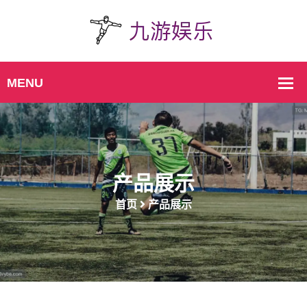
产品展示
首页
产品展示