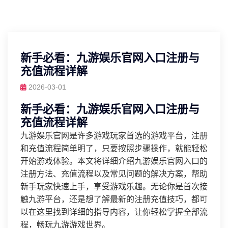
新手必看：九游娱乐官网入口注册与
充值流程详解
2026-03-01
新手必看：九游娱乐官网入口注册与
充值流程详解
九游娱乐官网是许多游戏玩家首选的游戏平台，注册
和充值流程简单明了，只要按照步骤操作，就能轻松
开始游戏体验。本文将详细介绍九游娱乐官网入口的
注册方法、充值流程以及常见问题的解决方案，帮助
新手玩家快速上手，享受游戏乐趣。无论你是首次接
触九游平台，还是想了解最新的注册充值技巧，都可
以在这里找到详细的指导内容，让你轻松掌握全部流
程，畅玩九游游戏世界。