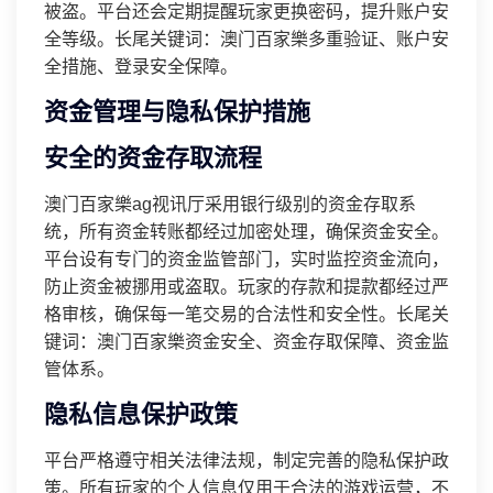
被盗。平台还会定期提醒玩家更换密码，提升账户安
全等级。长尾关键词：澳门百家樂多重验证、账户安
全措施、登录安全保障。
资金管理与隐私保护措施
安全的资金存取流程
澳门百家樂ag视讯厅采用银行级别的资金存取系
统，所有资金转账都经过加密处理，确保资金安全。
平台设有专门的资金监管部门，实时监控资金流向，
防止资金被挪用或盗取。玩家的存款和提款都经过严
格审核，确保每一笔交易的合法性和安全性。长尾关
键词：澳门百家樂资金安全、资金存取保障、资金监
管体系。
隐私信息保护政策
平台严格遵守相关法律法规，制定完善的隐私保护政
策。所有玩家的个人信息仅用于合法的游戏运营，不