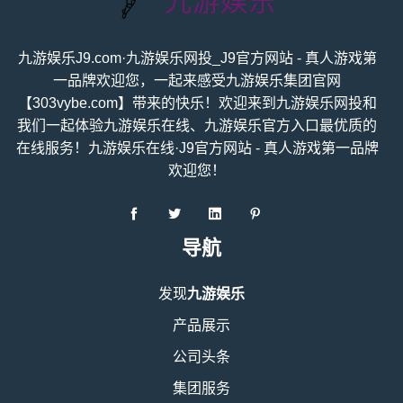
九游娱乐J9.com·九游娱乐网投_J9官方网站 - 真人游戏第
一品牌欢迎您，一起来感受九游娱乐集团官网
【303vybe.com】带来的快乐！欢迎来到九游娱乐网投和
我们一起体验九游娱乐在线、九游娱乐官方入口最优质的
在线服务！九游娱乐在线·J9官方网站 - 真人游戏第一品牌
欢迎您！
导航
发现
九游娱乐
产品展示
公司头条
集团服务