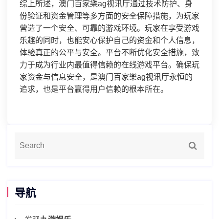
综上所述，澳门百家樂ag视讯厅通过技术防护、身
份验证和资金管理等多方面的安全保障措施，为玩家
营造了一个安全、可靠的游戏环境。玩家在享受游戏
乐趣的同时，也能安心保护自己的资金和个人信息，
体验真正的公平与安全。平台不断优化安全措施，致
力于成为行业内最值得信赖的在线游戏平台。确保玩
家资金与信息安全，是澳门百家樂ag视讯厅永恒的
追求，也是平台赢得用户信赖的根本所在。
导航